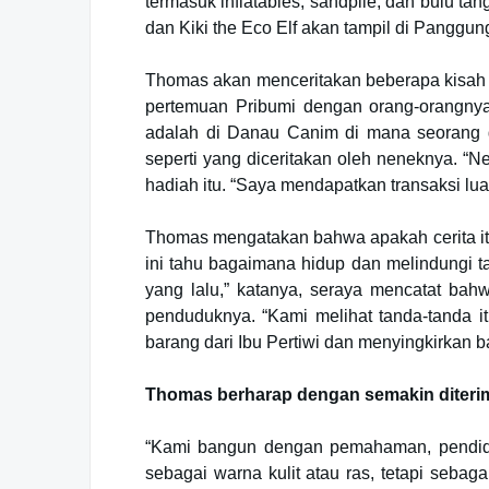
termasuk inflatables, sandpile, dan bulu tang
dan Kiki the Eco Elf akan tampil di Panggung
Thomas akan menceritakan beberapa kisah 
pertemuan Pribumi dengan orang-orangnya 
adalah di Danau Canim di mana seorang 
seperti yang diceritakan oleh neneknya. “
hadiah itu. “Saya mendapatkan transaksi luar b
Thomas mengatakan bahwa apakah cerita itu
ini tahu bagaimana hidup dan melindungi tan
yang lalu,” katanya, seraya mencatat ba
penduduknya. “Kami melihat tanda-tanda i
barang dari Ibu Pertiwi dan menyingkirkan b
Thomas berharap dengan semakin diteri
“Kami bangun dengan pemahaman, pendidi
sebagai warna kulit atau ras, tetapi sebag