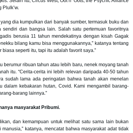
kis. Selain itu, Circus West, Oot n’ Oots, the Psychic Alliance
 Plulk’w.
yang dia kumpulkan dari banyak sumber, termasuk buku dan
sendiri dan bangsa lain. Salah satu pertemuan favoritnya
gadis berusia 11 tahun mendekatinya dengan kisah Gagak
Nenekku bilang kamu bisa menggunakannya,” katanya tentang
iasa seperti itu, tapi itu adalah favorit saya.”
 berumur ribuan tahun atau lebih baru, nenek moyang tanah
ah itu. “Cerita-cerita ini lebih relevan daripada 40-50 tahun
hwa sudah lama ada peringatan bahwa tanah akan menelan
tu dalam kebakaran hutan, Covid. Kami mengambil barang-
arang-barang lainnya.”
manya masyarakat Pribumi.
kan, dan kemampuan untuk melihat satu sama lain bukan
ai manusia,” katanya, mencatat bahwa masyarakat adat tidak