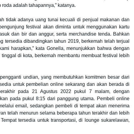
roda adalah tahapannya,” katanya.
ah tidak adanya uang tunai kecuali di penjual makanan dan
pengunjung festival akan diminta untuk menggunakan kartu
t masuk dan bir dan anggur, serta merchandise tenda. Bahkan
g tersedia dibandingkan tahun 2019, berkemah telah terjual
g kami harapkan,” kata Gonella, menunjukkan bahwa dengan
 tinggal di kota, berkemah membantu membuat festival lebih
pengganti undian, yang membutuhkan komitmen besar dari
rsedia untuk pembelian online sekarang dan akan berada di
t berakhir pada 21 Agustus 2022 pukul 7 malam, dengan
n pada pukul 8:15 dari panggung utama. Pembeli online
elalui email, sedangkan pembeli di tempat akan menerima
awan telah menurun selama beberapa tahun terakhir dan lebih
Tempat tersedia untuk transportasi, di lounge sukarelawan,