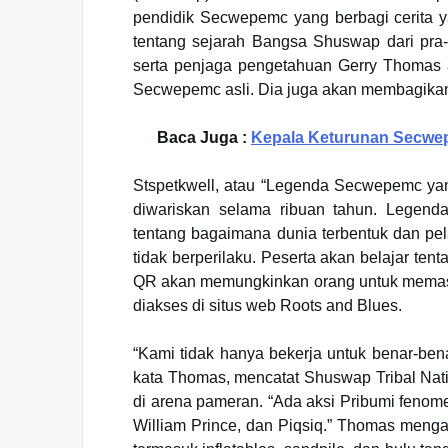
pendidik Secwepemc yang berbagi cerita y
tentang sejarah Bangsa Shuswap dari pra-
serta penjaga pengetahuan Gerry Thomas 
Secwepemc asli. Dia juga akan membagikan 
Baca Juga :
Kepala Keturunan Secwepe
Stspetkwell, atau “Legenda Secwepemc yang
diwariskan selama ribuan tahun. Legend
tentang bagaimana dunia terbentuk dan pel
tidak berperilaku. Peserta akan belajar te
QR akan memungkinkan orang untuk memasuk
diakses di situs web Roots and Blues.
“Kami tidak hanya bekerja untuk benar-bena
kata Thomas, mencatat Shuswap Tribal Na
di arena pameran. “Ada aksi Pribumi fenome
William Prince, dan Piqsiq.” Thomas menga