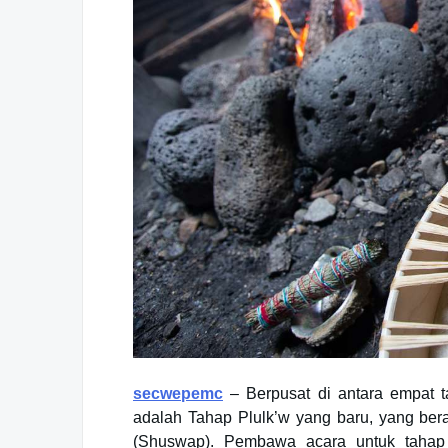
secwepemc
– Berpusat di antara empat t
adalah Tahap Plulk’w yang baru, yang ber
(Shuswap). Pembawa acara untuk tahap 