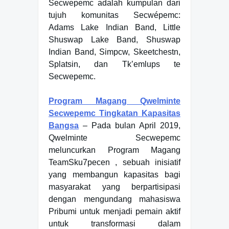
Secwepemc adalah kumpulan dari
tujuh komunitas Secwépemc:
Adams Lake Indian Band, Little
Shuswap Lake Band, Shuswap
Indian Band, Simpcw, Skeetchestn,
Splatsin, dan Tk’emlups te
Secwepemc.
Program Magang Qwelminte
Secwepemc Tingkatan Kapasitas
Bangsa
– Pada bulan April 2019,
Qwelminte Secwepemc
meluncurkan Program Magang
TeamSku7pecen , sebuah inisiatif
yang membangun kapasitas bagi
masyarakat yang berpartisipasi
dengan mengundang mahasiswa
Pribumi untuk menjadi pemain aktif
untuk transformasi dalam