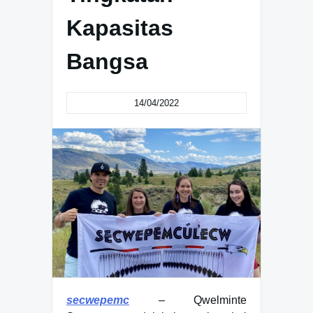
Kapasitas
Bangsa
14/04/2022
secwepemc
– Qwelminte