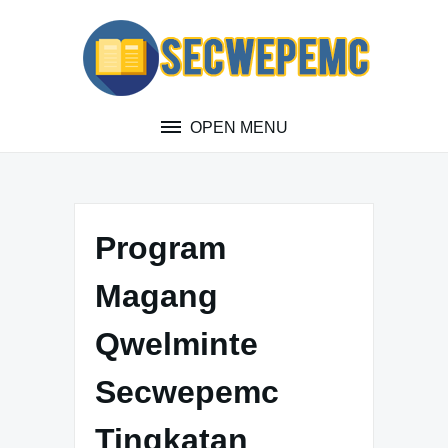
Skip
to
content
OPEN MENU
Program
Magang
Qwelminte
Secwepemc
Tingkatan