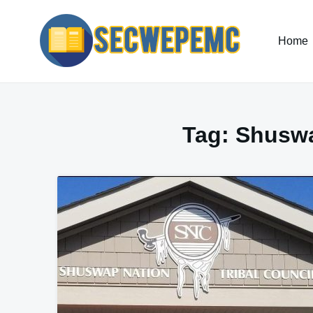
Skip
to
content
Home
Tag:
Shuswa