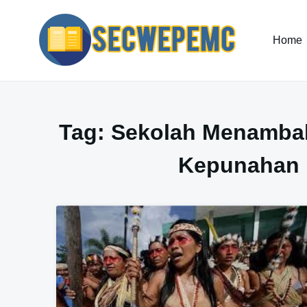
Skip
to
content
Home
Tag:
Sekolah Menambah
Kepunahan